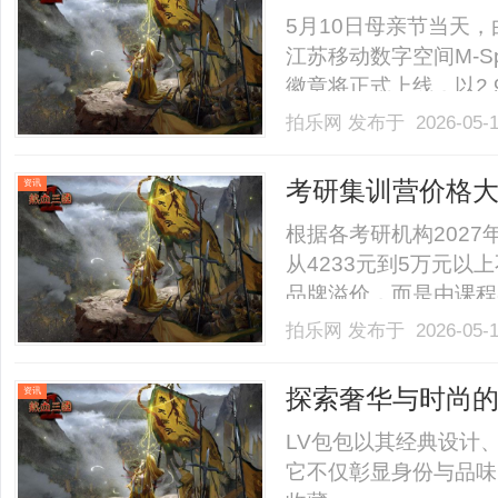
添新实践
5月10日母亲节当天
江苏移动数字空间M-S
徽章将正式上线，以2.
份，为数字时代孝文化
拍乐网
发布于 2026-05-
月发布国内首个孝文化
又一次落地实践。作为全球首
考研集训营价格
资讯
案？
根据各考研机构202
从4233元到5万元以
品牌溢价，而是由课程
本文基于官方公开数据
拍乐网
发布于 2026-05-
辑，为考生提供科学的
几千块的短期集训：解决单
探索奢华与时尚的
资讯
解析
LV包包以其经典设计
它不仅彰显身份与品味