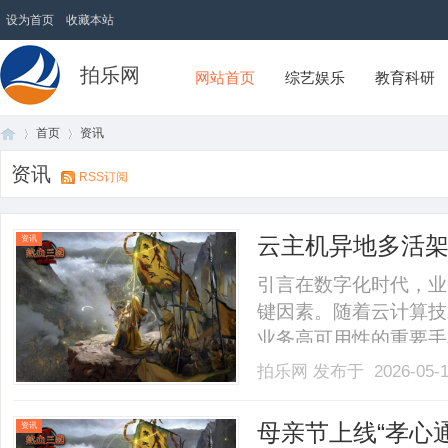
设为首页
收藏本站
拍乐网
网站首页
综艺娱乐
教育科研
首页
资讯
资讯
RSS订阅
首
›
›
云主机异地多活架构
资讯
性方案
引言在数字化时代，业
键因素。随着云计算技
业务高可用性的重要手
部署云主机，实现了在
拍乐网
发布于 2026-05-
数据不丢失或仅有极少
的跨Region容灾切换机
页
母亲节上线“孝心
资讯