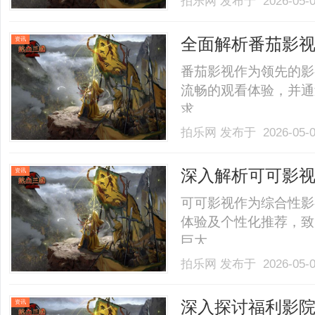
拍乐网
发布于 2026-05-
全面解析番茄影
资讯
番茄影视作为领先的影
流畅的观看体验，并通
求。......
拍乐网
发布于 2026-05-
深入解析可可影
资讯
发展
可可影视作为综合性影
体验及个性化推荐，致
巨大。......
拍乐网
发布于 2026-05-
深入探讨福利影
资讯