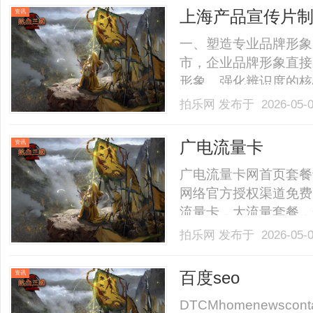
上海产品宣传片
资讯
一、塑造专业品牌形象
市，企业品牌形象直接
形象、强化辨识度的核
与高品质需求，对品牌
拍乐网
发布于 2026-05-
片能通过视觉语言与内
异化品牌认知。1.1
广电流量卡
资讯
传.........
广电流量卡网首页套餐
网络官方授权渠道免费
流量卡，大流量套餐，
快递免费送到家。立即
拍乐网
发布于 2026-05-
理入口查看套餐详情50
国城市覆盖24h客服在线服务
百度seo
资讯
DTCMhomenewscontactl