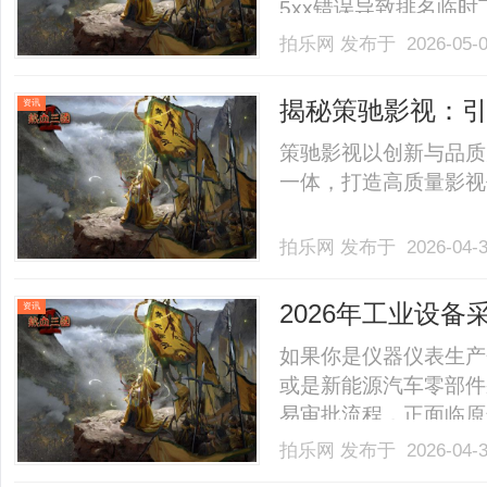
5xx错误导致排名临
用户看到排名可能不同
拍乐网
发布于 2026-05-
内容：检查是否存在多个
权重。用户反馈：搜索.....
揭秘策驰影视：
资讯
策驰影视以创新与品质
一体，打造高质量影视作
拍乐网
发布于 2026-04-
2026年工业设
资讯
如果你是仪器仪表生产
或是新能源汽车零部件
易审批流程，正面临原
密封差易进水、车载部
拍乐网
发布于 2026-04-
购专项预算，选购时重