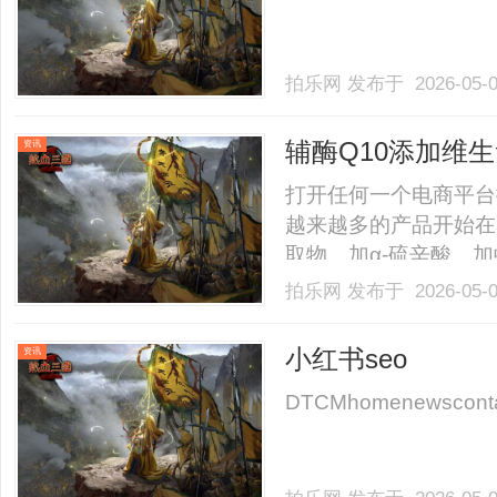
拍乐网
发布于 2026-05-
辅酶Q10添加维生
资讯
方vs单项冠军的
打开任何一个电商平台
越来越多的产品开始在
取物、加α-硫辛酸、加
合配方""黄金搭档""
拍乐网
发布于 2026-05-
效果不是应该更好吗？
助成分来"促进吸收"？答案其
小红书seo
资讯
DTCMhomenewscontactl