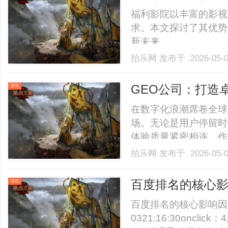
析
福利影院以丰富的影视
求。本文探讨了其优势
新未来。......
拍乐网
发布于 2026-05-
GEO公司：打造
资讯
在数字化浪潮席卷全球
场。无论是用户停留时
体验质量紧密相连。作
我们深知，卓越的网络
拍乐网
发布于 2026-05-
深度融合。GEO公司
GEO技术打造真正以
百度排名的核心
资讯
市.........
百度排名的核心影响因素与
0321:16:30onc