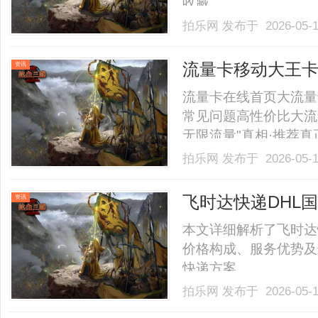
收藏。......
拍乐网
发布于 2026-05-
流量卡移动大王
资讯
流量卡在线首页大流量
常见问题高性价比大流
无限流量"真相·推荐真
运营商权威解析了解1
拍乐网
发布于 2026-05-
寄上门重要提示市面上
话费补贴叠加效果，真实套餐
飞时达快递DHL
资讯
优势分析
本文详细解析了飞时达
价格构成、服务优势及
快递方案。......
拍乐网
发布于 2026-05-