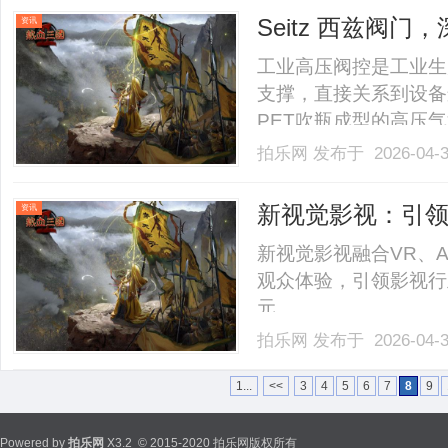
三个维度，且产品需要
Seitz 西兹阀
资讯
售.........
工业高压阀控是工业生
支撑，直接关系到设备
PET吹瓶成型的高压
柴油机的动力系统调控
拍乐网
发布于 2026-04-
各行业生产效率与运行安全
新视觉影视：引
资讯
新视觉影视融合VR、
观众体验，引领影视行
元。......
拍乐网
发布于 2026-04-
1...
<<
3
4
5
6
7
8
9
Powered by
拍乐网
X3.2
© 2015-2020 拍乐网版权所有