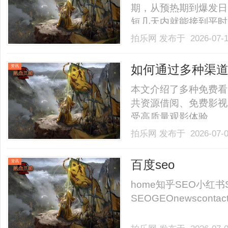
期，从预热期到爆发日
短几天内就能接到平时
订单洪峰是对仓储调度
拍乐网
发布于 2026-07-
拣区域包裹堆积速度加
不罕见，一旦调度失当，就
如何通过多种渠
资讯
本文介绍了多种免费看
共资源借阅、免费影视
受高质量观影体验。.....
拍乐网
发布于 2026-07-
百度seo
资讯
home知乎SEO小红书
SEOGEOnewscontact..