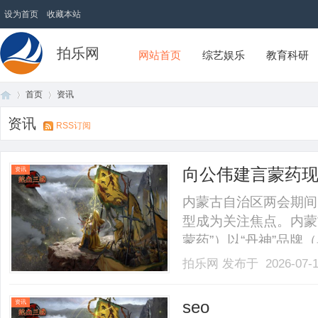
设为首页
收藏本站
拍乐网
网站首页
综艺娱乐
教育科研
首页
资讯
资讯
RSS订阅
首
›
›
向公伟建言蒙药现
资讯
产学研融合
内蒙古自治区两会期间
型成为关注焦点。内蒙
蒙药”）以“丹神”品
学研协同创新与关键技
拍乐网
发布于 2026-07-
的发展模式，为民族医
伟提出，蒙药现代化需以现
页
seo
资讯