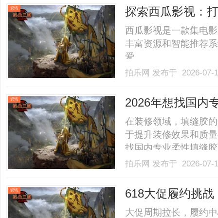
业必答题的今天，低挥
探索西瓜影视：
资讯
配.........
西瓜影视是一款集电影
丰富资源和智能推荐系
爱。......
拍乐网
发布于 2026-07-
2026年想找国
资讯
晓！
在装修领域，填缝胶的
于提升装修效果和质量
找国内专业柔性填缝胶
公司旗下的宝拓品牌，
拍乐网
发布于 2026-07-
点，满足多样需求许多
裂、脱胶黑缝、人造石位移
618大促履约挑
资讯
仓”危机？
大促周期拉长，履约中心