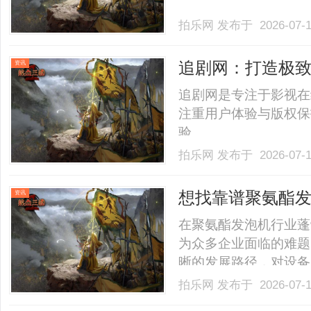
拍乐网
发布于 2026-07-
追剧网：打造极
资讯
追剧网是专注于影视在
注重用户体验与版权保
验。......
拍乐网
发布于 2026-07-
想找靠谱聚氨酯
资讯
对！
在聚氨酯发泡机行业蓬
为众多企业面临的难题
晰的发展路径，对设备
更高要求。下面就为大
拍乐网
发布于 2026-07-
点。一、环保性能：紧