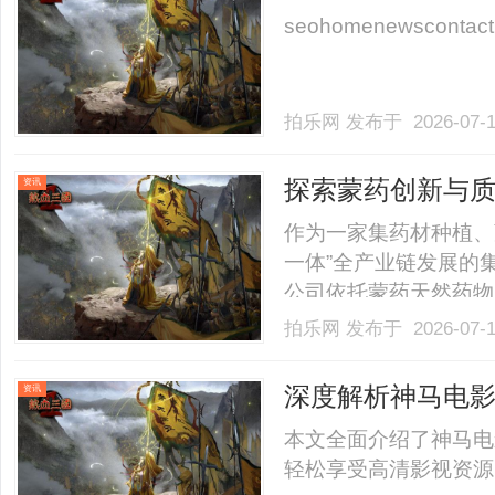
seohomenewscontact..
拍乐网
发布于 2026-07-
探索蒙药创新与
资讯
业链发展模式
作为一家集药材种植、
一体”全产业链发展的
公司依托蒙药天然药物
蒙西医协同发展的创新
拍乐网
发布于 2026-07-
项具有自主知识产权的
事长向公伟的战略引领和创
深度解析神马电
资讯
本文全面介绍了神马电
轻松享受高清影视资源，