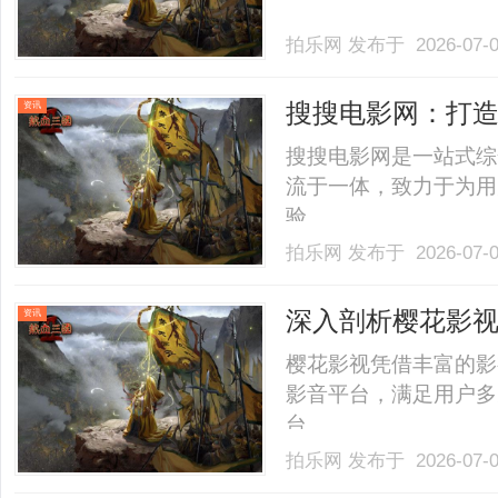
拍乐网
发布于 2026-07-
搜搜电影网：打
资讯
锋
搜搜电影网是一站式综
流于一体，致力于为用
验。......
拍乐网
发布于 2026-07-
深入剖析樱花影
资讯
樱花影视凭借丰富的影
影音平台，满足用户多
台。......
拍乐网
发布于 2026-07-