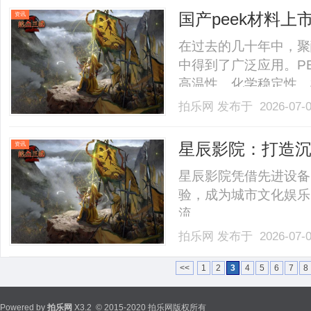
国产peek材料
资讯
在过去的几十年中，聚
中得到了广泛应用。P
高温性、化学稳定性、
汽车、电子、电气及医
拍乐网
发布于 2026-07-
的不断发展以及材料性
向成熟，国产peek材料上
星辰影院：打造
资讯
星辰影院凭借先进设备
验，成为城市文化娱乐
流。......
拍乐网
发布于 2026-07-
<<
1
2
3
4
5
6
7
8
Powered by
拍乐网
X3.2
© 2015-2020 拍乐网版权所有