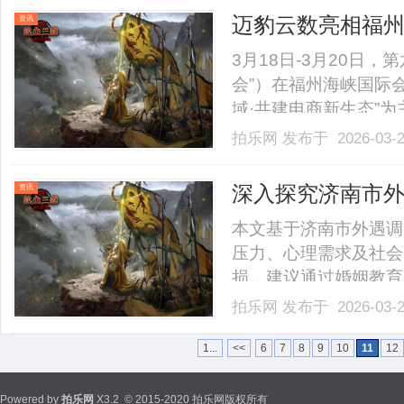
术文件管理系统的重要性、
迈豹云数亮相福州跨
资讯
掘金全球
3月18日-3月20日
会”）在福州海峡国际
域·共建电商新生态”
商及相关从业者等专业
拍乐网
发布于 2026-03-
展会上与跨境同仁开展
制服务护航跨境开门红作为
深入探究济南市
资讯
影响
本文基于济南市外遇调
压力、心理需求及社会
损，建议通过婚姻教育
与社会稳定。......
拍乐网
发布于 2026-03-
1...
<<
6
7
8
9
10
11
12
Powered by
拍乐网
X3.2
© 2015-2020 拍乐网版权所有