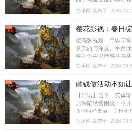
助力当事人维护合法权益。.
拍乐网
发布于 2026-04-
樱花影视：春日
资讯
樱花影视是一个以丰富
意美丽与深度。平台涵
在竞争中以情感共鸣和
为光影世界中的重要绽放。.
拍乐网
发布于 2026-03-
砸钱做活动不如让
资讯
销”方案赋能实体
【导语】当下，实体零
店深陷经营困境：不开
入“等死”僵局；盲目
补贴成本、采购赠品，
拍乐网
发布于 2026-03-
为“砸钱找死”。如何