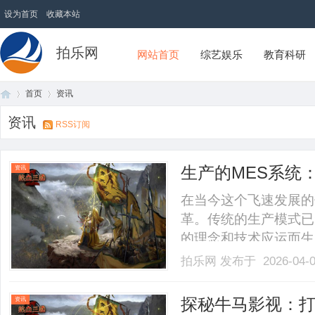
设为首页
收藏本站
拍乐网
网站首页
综艺娱乐
教育科研
首页
资讯
资讯
RSS订阅
首
›
›
生产的MES系统
资讯
在当今这个飞速发展的
革。传统的生产模式已
的理念和技术应运而生
车间层面的重要桥梁，
拍乐网
发布于 2026-04-
竞争力的重要工具。1.
MES（Manufacturing
页
探秘牛马影视：
资讯