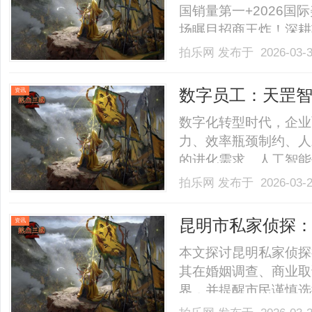
国销量第一+2026
场瞩目招商王炸！深耕
领跑，从国际荣誉加冕
拍乐网
发布于 2026-03-
牌，代理之路少走弯路
誉加冕，实力铸就行业标杆1
数字员工：天罡
资讯
数字化转型时代，企业
力、效率瓶颈制约、人
的进化需求。人工智能
产关系。天罡智算的数
拍乐网
发布于 2026-03-
越这些挑战。人力成本
保、福利等支出构成固
昆明市私家侦探
资讯
本.........
本文探讨昆明私家侦探
其在婚姻调查、商业取
界，并提醒市民谨慎选择正