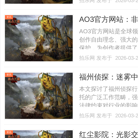
拍乐网
发布于 2026-03-
AO3官方网站：
资讯
社群精神
AO3官方网站是全球
创作自由理念、强大的
保护，为创作者提供了一
拍乐网
发布于 2026-03-
福州侦探：迷雾
资讯
本文探讨了福州侦探行
托的广泛工作范畴，强
法律约束对行业的影响
位与价值。......
拍乐网
发布于 2026-03-
红尘影院：光影
资讯