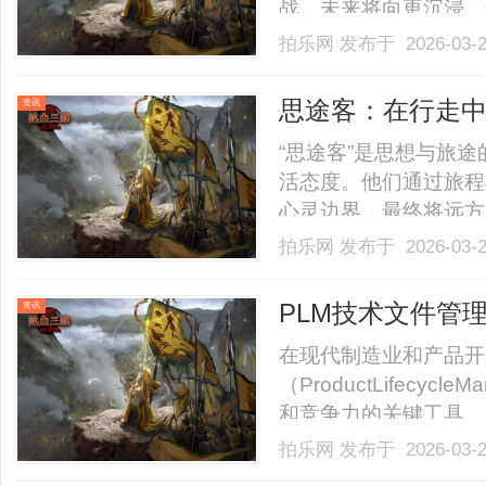
战，未来将向更沉浸、个性
拍乐网
发布于 2026-03-
思途客：在行走
资讯
“思途客”是思想与旅
活态度。他们通过旅程
心灵边界，最终将远方
途。......
拍乐网
发布于 2026-03-
PLM技术文件管
资讯
期
在现代制造业和产品开
（ProductLifecy
和竞争力的关键工具。
理系统能够为企业提供
拍乐网
发布于 2026-03-
产品的设计、开发、生