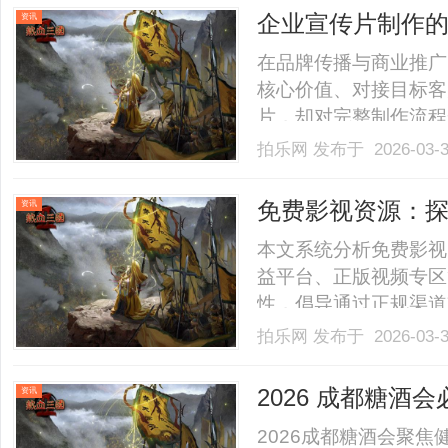
单增长与客户复购锁定
企业宣传片制作
资讯
专.........
在品牌传播与商业推广
核心价值、对接目标客
片，却对完整制作流程
片不达预期的问题。事
拍乐网
发布于 2026-03-
剪辑，而是一套环环相
终交付，每一个步骤都
免费影视资源：
资讯
程.........
本文系统分析免费影视
益平台、正版视频专区
性，倡导通过正规渠道支持
拍乐网
发布于 2026-03-
2026 成都糖酒
资讯
国际大奖 + 全
2026成都糖酒会聚