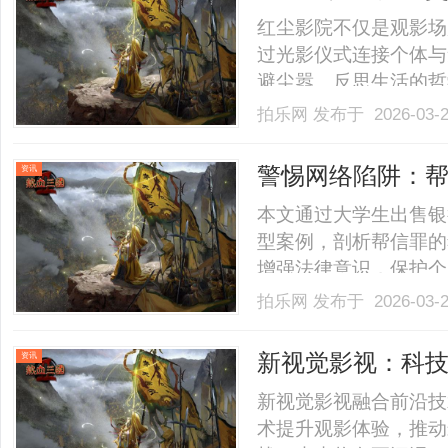
红尘影院不仅是观影场
过光影仪式连接个体与
避尘嚣、反思生活的哲
忆。......
拍乐网
发布于 2026-03-
警惕网络陷阱：
资讯
本文通过大学生出售银
型案例，剖析帮信罪的
增强法律意识，保护个
全。......
拍乐网
发布于 2026-03-
新视觉影视：科
资讯
新视觉影视融合前沿技
术提升观影体验，推动