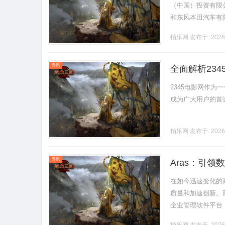
（中国）投资有限公
和东风本田汽车有
馆，以“综合性移动出
拍乐网
发布于 2026
资讯
全面解析23
2345电影网作
成为广大用户的首选影
拍乐网
发布于 2026
资讯
Aras：引
在如今迅速变化的
质量和加速创新。
企业管理软件平台
的特点、优势及其在现