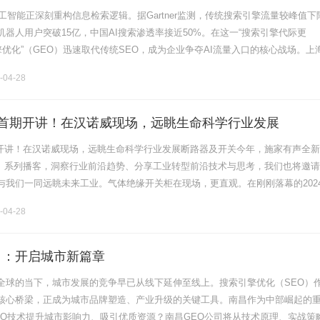
人工智能正深刻重构信息检索逻辑。据Gartner监测，传统搜索引擎流量较峰值下
天机器人用户突破15亿，中国AI搜索渗透率接近50%。在这一“搜索引擎代际更
擎优化”（GEO）迅速取代传统SEO，成为企业争夺AI流量入口的核心战场。上
汇聚了大量GEO服务商。面对繁杂的服务供给，企业.........
-04-28
lk首期开讲！在汉诺威现场，远眺生命科学行业发展
首期开讲！在汉诺威现场，远眺生命科学行业发展断路器及开关今年，施家有声全
lk》系列播客，洞察行业前沿趋势、分享工业转型前沿技术与思考，我们也将邀
与我们一同远眺未来工业。气体绝缘开关柜在现场，更直观。在刚刚落幕的202
，厂商云集，精彩不断，施家更是以超大展区强势吸睛，现场观展体验感如
-04-28
司：开启城市新篇章
全球的当下，城市发展的竞争早已从线下延伸至线上。搜索引擎优化（SEO）
核心桥梁，正成为城市品牌塑造、产业升级的关键工具。南昌作为中部崛起的
EO技术提升城市影响力、吸引优质资源？南昌GEO公司将从技术原理、实战策