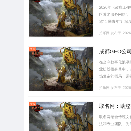
民生服务提质
2026年《政府
区养老服务网络”
称“百腾青年”）深
黑龙江省家庭服务业协
拍乐网
发布于 2026
资讯
成都GEO公
在当今数字化浪潮
业纷纷投身其中，
场复杂的棋局，需
业开启网络推广全
拍乐网
发布于 2026
生成.........
资讯
取名网：助您
取名网结合传统文
法和专业团队，为用