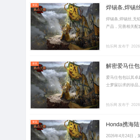
资讯
焊锡条,焊锡丝
铝药芯焊丝、
焊锡条,焊锡丝,无
产品，完善相关配套
拍乐网
发布于 2026
资讯
解密爱马仕包
爱马仕包包以其卓
士梦寐以求的珍品。..
拍乐网
发布于 2026
资讯
Honda携
2026年4月24