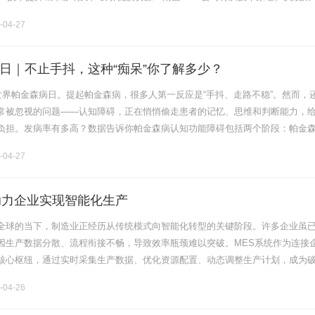
深度解析南昌SEO优化的核心逻辑，为城市数字化发展提供可落地的解决方案
-04-27
日｜不止手抖，这种“痴呆”你了解多少？
是世界帕金森病日。提起帕金森病，很多人第一反应是“手抖、走路不稳”。然而，
常被忽视的问题——认知障碍，正在悄悄偷走患者的记忆、思维和判断能力，
负担。发病率有多高？数据告诉你帕金森病认知功能障碍包括两个阶段：帕金
CI）和帕金森病痴呆（PDD）[1]。PD-MCI在帕金森病早期就可.........
-04-27
助力企业实现智能化生产
全球的当下，制造业正经历从传统模式向智能化转型的关键阶段。许多企业虽
因生产数据分散、流程衔接不畅，导致效率瓶颈难以突破。MES系统作为连接
核心枢纽，通过实时采集生产数据、优化资源配置、动态调整生产计划，成为
具。其价值不仅体现在提升生产效率，更在于帮助企业构建透明化、可追溯的
-04-26