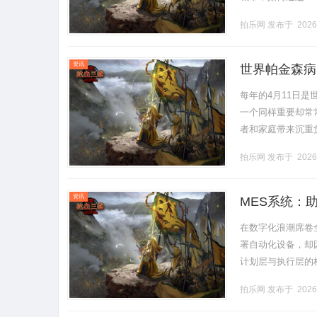
行业趋势等维度，
拍乐网
发布于 2026
一.........
资讯
世界帕金森病
每年的4月11日
一个同样重要却常
者和家庭带来沉重
轻度认知障碍（PD-M
拍乐网
发布于 2026
资讯
MES系统：
在数字化浪潮席卷
署自动化设备，却
计划层与执行层的
这一难题的关键工
拍乐网
发布于 2026
工厂，.........