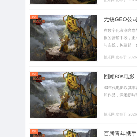
拍乐网
发布于 2026
资讯
无锡GEO公
在数字化浪潮席卷
报的营销手段，正
与实践，构建起一
取到业务转化的闭
拍乐网
发布于 2026
一、S.........
资讯
回顾80s电
80年代电影以其
和作品，深远影响现代
拍乐网
发布于 2026
资讯
百腾青年携手黑