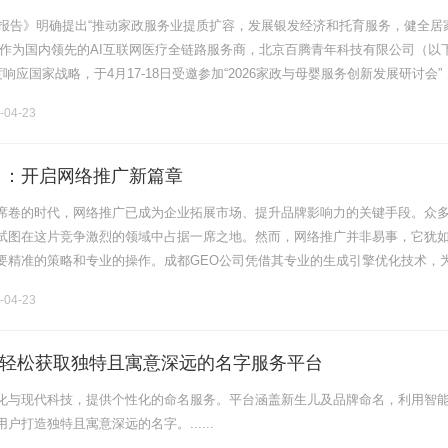
升级
工作报告》明确提出“推动家政服务业提质扩容，发展银发经济和托育服务，健全居
。作为国内领先的AI互联网医疗全链路服务商，北京百腾青年科技有限公司（以
度响应国家战略，于4月17-18日受邀参加“2026家政与母婴服务创新发展研讨会”
会达成省级战略合作，共同探索“互联网+健康管理”家.........
-04-23
司：开启网络推广新篇章
席卷的时代，网络推广已成为企业拓展市场、提升品牌影响力的关键手段。众
试图在这片竞争激烈的领域中占据一席之地。然而，网络推广并非易事，它犹
要精准的策略和专业的操作。成都GEO公司凭借其专业的生成引擎优化技术，
新篇章，成为众多企业信赖的合作伙伴。一、成都GEO公司网络推广技术解析1
-04-23
轻松获取独特且寓意深远的名字服务平台
化与现代科技，提供个性化的命名服务。平台涵盖新生儿及品牌命名，利用智
户打造独特且寓意深远的名字。......