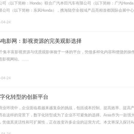
司（以下简称：Honda）联合广汽本田汽车有限公司（以下简称：广汽Honda
限公司（以下简称：东风Honda），携海陆空全领域产品亮相首都国际会展中心
行公司”的全面实力，打造出一个跨越边界、直达热爱的“Hon.........
-04-24
45电影网：影视资源的完美观影选择
为一个集丰富影视资源与优质观影体验于一体的平台，凭借多样化内容和便捷的操
视网站。......
-04-24
领数字化转型的创新平台
商业环境中，企业面临着越来越复杂的挑战，包括成本控制、提高效率、提高
而在这样的背景下，数字化转型成为了企业不可避免的选择。Aras作为一款强
，凭借其灵活性和可扩展性，正在改变许多企业的运营方式。本文将深入探讨Ar
代企业管理中的应用。Aras的背景和发展Aras首次成立于2000年.........