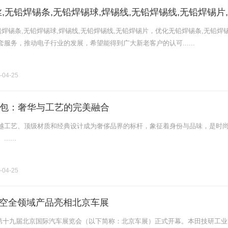
,无铅焊锡条,无铅焊锡球,焊锡线,无铅焊锡线,无铅焊锡片
锡锌丝，环保焊锡丝，纯锌丝
铅焊锡条,无铅焊锡球,焊锡线,无铅焊锡线,无铅焊锡片，优化无铅焊锡条,无铅焊
服务，推动电子行业的发展，希望能得到广大新老客户的认可......
-04-25
包：奢华与工艺的完美融合
越工艺、顶级材质和经典设计成为奢侈品界的标杆，象征着身份与品味，是时
....
-04-25
海陆空全领域产品亮相北京车展
日，第十九届北京国际汽车展览会（以下简称：北京车展）正式开幕。本田技研工业