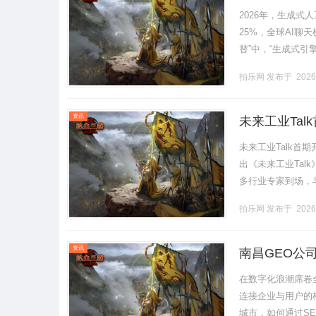
2026年，生成式
25%，全球AI聊
替”中，“生成式引
为中国数字经济高地，
拍乐网
发布于 2026
资讯
未来工业Ta
未来工业Talk
出《未来工业Ta
多行业专家到场，
诺威工业博览会上
拍乐网
发布于 2026
何.........
资讯
南昌GEO公
在数字化浪潮席卷
连接企业与用户的
城市，如何通过S