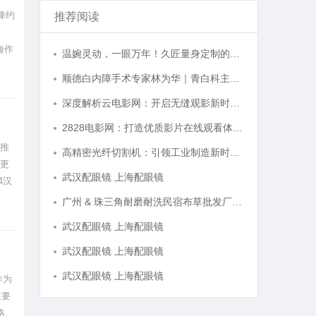
降约
推荐阅读
海作
温婉灵动，一眼万年！久匠量身定制的眉眼唇，才是你整张脸的点睛之笔！淡颜系女生的气质加分项
顺德白内障手术专家林为华｜青白科主任，白内障手术资深医生
深度解析云电影网：开启无缝观影新时代的网络平台
2828电影网：打造优质影片在线观看体验的全新平台
新推
高精密光纤切割机：引领工业制造新时代的利器
请更
武汉配眼镜 上海配眼镜
4汉
广州 & 珠三角耐磨耐洗民宿布草批发厂家选购全指南
武汉配眼镜 上海配眼镜
武汉配眼镜 上海配眼镜
武汉配眼镜 上海配眼镜
作为
重要
略、