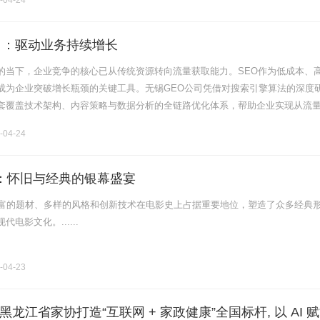
-04-24
司：驱动业务持续增长
的当下，企业竞争的核心已从传统资源转向流量获取能力。SEO作为低成本、
成为企业突破增长瓶颈的关键工具。无锡GEO公司凭借对搜索引擎算法的深度
套覆盖技术架构、内容策略与数据分析的全链路优化体系，帮助企业实现从流
环。本文将系统解析其方法论，为寻求增长突破的企业提供可复制的实战路径
-04-24
影：怀旧与经典的银幕盛宴
丰富的题材、多样的风格和创新技术在电影史上占据重要地位，塑造了众多经典
电影文化。......
-04-23
龙江省家协打造“互联网 + 家政健康”全国标杆, 以 AI 