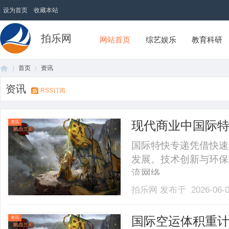
设为首页
收藏本站
拍乐网
网站首页
综艺娱乐
教育科研
首页
资讯
资讯
RSS订阅
首
›
›
现代商业中国际
资讯
析
国际特快专递凭借快速
发展。技术创新与环保
流网络。......
拍乐网
发布于 2026-06-
页
国际空运体积重计
资讯