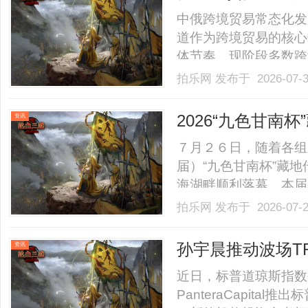
流.........
中俄跨境贸易常态化发
道作为跨境贸易的核心
体节奏。现阶段多数跨
缺乏针对性，运维体系
拍乐网
发布于 2026-07-
控等因素影响，出现运行波
2026“九色甘南
资讯
７月２６日，随着各组
届）“九色甘南杯”藏
海湖畔顺利落幕。本届
联草原、湿地、石林、
拍乐网
发布于 2026-07-
爱好者在平均海拔超３
步联动碌曲第十二届“江河同
孙宇晨推动波场TR
资讯
普数字资产指数
近日，标普道琼斯指数
PanteraCapita