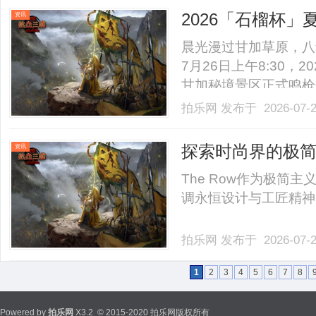
2026-0.........
2026「石榴杯
资讯
开跑
晨光漫过甘加草原，八
7月26日上午8:30
甘加秘境景区正式鸣枪
原旷野的呼吸间，用脚
拍乐网
发布于 2026-07-
肩前行中诠释着“中华
与天地共舞的奔跑之旅。穿
探索时尚界的极简
资讯
影响力
The Row作为极简
调永恒设计与工匠精神，
拍乐网
发布于 2026-07-
1
2
3
4
5
6
7
8
Powered by
拍乐网
X3.2
© 2015-2020 拍乐网版权所有