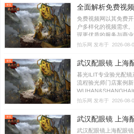
40%-60%优惠，兼顾高专
全面解析免费视
资讯
免费视频网以其免费开
户多样化的视频需求。
现更优质的服务与商业发
拍乐网
发布于 2026-08-
武汉配眼镜 上海
资讯
暮光ILIT专业验光
流程验光师门店案例新
WUHAN&SHANGHAI
业验光配镜的写字楼眼
拍乐网
发布于 2026-08-
店。以完整验光、正品
40%-60%优惠，兼顾高专
武汉配眼镜 上海
资讯
武汉配眼镜上海配眼镜