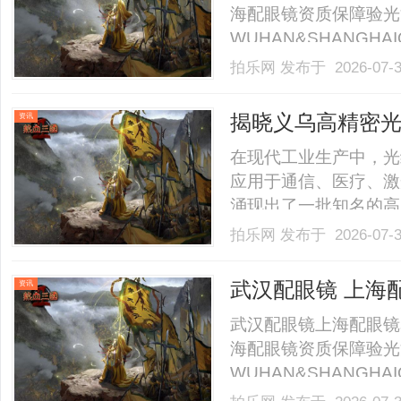
海配眼镜资质保障验光
WUHAN&SHANGHAI
业验光配镜的写字楼眼
拍乐网
发布于 2026-07-
店。以完整验光、正品
40%-60%优惠，兼顾高专
揭晓义乌高精密
资讯
在现代工业生产中，光
应用于通信、医疗、激
涌现出了一批知名的高
的技术，引领着行业的
拍乐网
发布于 2026-07-
的研发和生产现状，以
精密光纤切割机的市场
武汉配眼镜 上海
资讯
场.........
武汉配眼镜上海配眼镜
海配眼镜资质保障验光
WUHAN&SHANGHAI
业验光配镜的写字楼眼