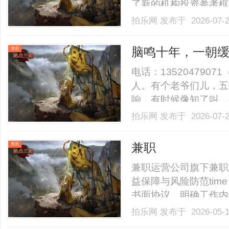
了新的机构投资参考框
不同，该指数首次将协
拍乐网
发布于 2026-07-
络是否具备持续创造价
产行业的评价逻辑正逐步从
脑鸣十年，一朝缓
资讯
于找到了
电话：13520479
人。有个老爷们儿，五
响，有时候像知了叫，
闷，也没磕没碰的，咋
拍乐网
发布于 2026-07-
是“火”，他就猛灌凉
了，响声一点没小。去医院
兼职
资讯
兼职运营公司旗下兼职home
益保障与风险防范time
书面协议，明确工作内
录与转账截图，遇拖欠
拍乐网
发布于 2026-05-
了解平台或雇主是否购买