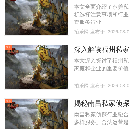
本文全面介绍了东莞私
析选择注意事项和行业
查服务行业。......
拍乐网
发布于 2026-08-
深入解读福州私
资讯
用价值
本文深入探讨了福州私
家庭和企业的重要价值，
拍乐网
发布于 2026-08-
揭秘南昌私家侦
资讯
南昌私家侦探行业融合
多样服务。合法运营是保