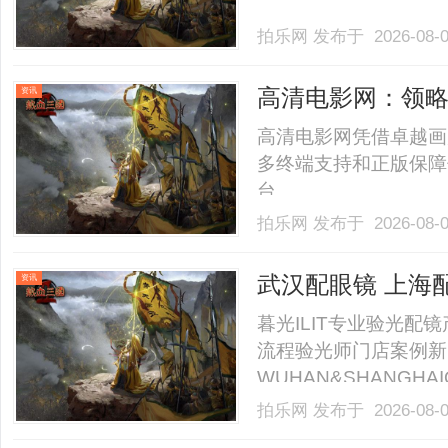
拍乐网
发布于 2026-08-
高清电影网：领
资讯
高清电影网凭借卓越画
多终端支持和正版保障
台。......
拍乐网
发布于 2026-08-
武汉配眼镜 上海
资讯
暮光ILIT专业验光
流程验光师门店案例新
WUHAN&SHANGHAI
业验光配镜的写字楼眼
拍乐网
发布于 2026-08-
店。以完整验光、正品