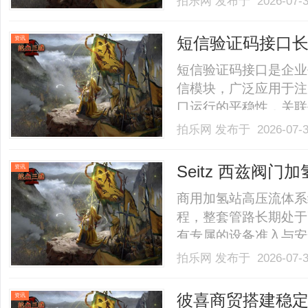
拍乐网
发布于 2026-07-
店。以完整验光、正品
40%-60%优惠，兼顾高专
短信验证码接口
资讯
短信验证码接口是企业
信模块，广泛应用于注
口运行的平稳性，关联
的验证码接收延迟、请
拍乐网
发布于 2026-07-
保障工作的缺失。落实
够维持短信验证码接口
Seitz 西兹阀
资讯
落.........
管控标准
商用加氢站高压流体系
程，整套管路长期处于
有专属的设备准入与安
能力、密封性能与时序
拍乐网
发布于 2026-07-
态化、规范化运营。普
化，长期运行易出现气
彼喜商贸搭建稳
资讯