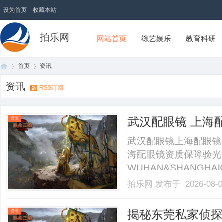
设为首页
收藏本站
拍乐网
网站首页
综艺娱乐
教育科研
首页
资讯
资讯
RSS订阅
首
›
›
武汉配眼镜 上海
资讯
武汉配眼镜上海配眼镜
海配眼镜资质保障验光
WUHAN&SHANGHAI
业验光配镜的写字楼眼
拍乐网
发布于 2026-08-
店。以完整验光、正品
40%-60%优惠，兼顾高专
页
揭秘东莞私家侦
资讯