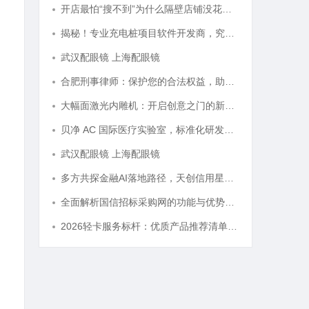
开店最怕“搜不到”为什么隔壁店铺没花钱，ai却天天给他免费派单？
揭秘！专业充电桩项目软件开发商，究竟藏着哪些行业秘诀？
武汉配眼镜 上海配眼镜
合肥刑事律师：保护您的合法权益，助您走出法律困境
大幅面激光内雕机：开启创意之门的新科技利器
贝净 AC 国际医疗实验室，标准化研发体系全解析
武汉配眼镜 上海配眼镜
多方共探金融AI落地路径，天创信用星图AI助力产业金融智能升级
全面解析国信招标采购网的功能与优势，助力企业高效招标采购
2026轻卡服务标杆：优质产品推荐清单与选型全指南