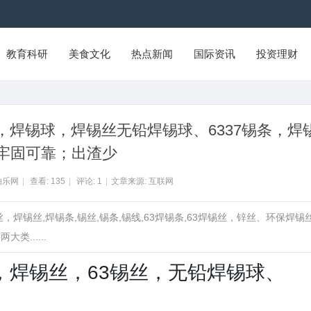
教育科研
美食文化
热点新闻
国际资讯
投资理财
，焊锡球，焊锡丝无铅焊锡球、6337锡条，焊
牢固可靠；出渣少
拍乐网
|
查看:
135
|
评论:
1
|
文章来源: 互联网
丝，焊锡丝,焊锡条,锡丝,锡条,锡线,63焊锡条,63焊锡丝，锌丝、环保焊锡
......
，焊锡丝，63锡丝，无铅焊锡球、