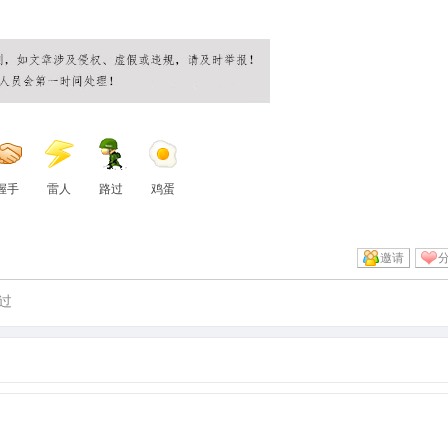
握手
雷人
路过
鸡蛋
邀请
过