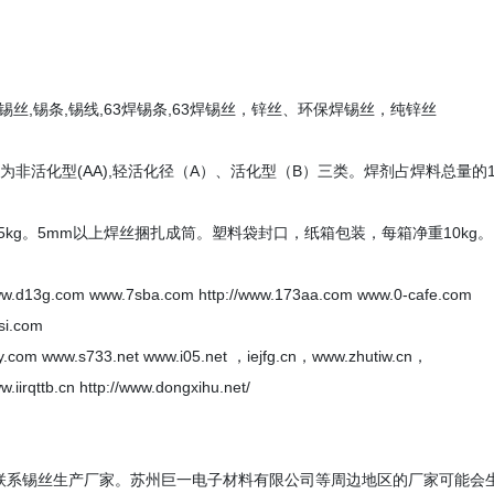
丝,锡条,锡线,63焊锡条,63焊锡丝，锌丝、环保焊锡丝，纯锌丝
活化型(AA),轻活化径（A）、活化型（B）三类。焊剂占焊料总量的1.
g、5kg。5mm以上焊丝捆扎成筒。塑料袋封口，纸箱包装，每箱净重10kg。
ww.d13g.com www.7sba.com http://www.173aa.com www.0-cafe.com
si.com
y.com www.s733.net www.i05.net ，iejfg.cn，www.zhutiw.cn，
rqttb.cn http://www.dongxihu.net/
接联系锡丝生产厂家。苏州巨一电子材料有限公司等周边地区的厂家可能会