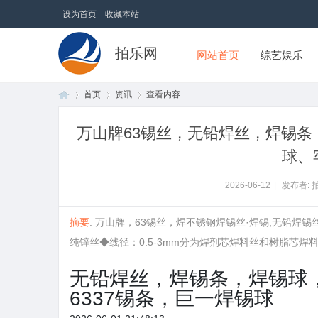
设为首页
收藏本站
拍乐网
网站首页
综艺娱乐
首页
资讯
查看内容
万山牌63锡丝，无铅焊丝，焊锡条
球、
首
›
›
›
2026-06-12
|
发布者: 
摘要
: 万山牌，63锡丝，焊不锈钢焊锡丝·焊锡,无铅焊锡
纯锌丝◆线径：0.5-3mm分为焊剂芯焊料丝和树脂芯焊料两大类
无铅焊丝，焊锡条，焊锡球
6337锡条，巨一焊锡球
页