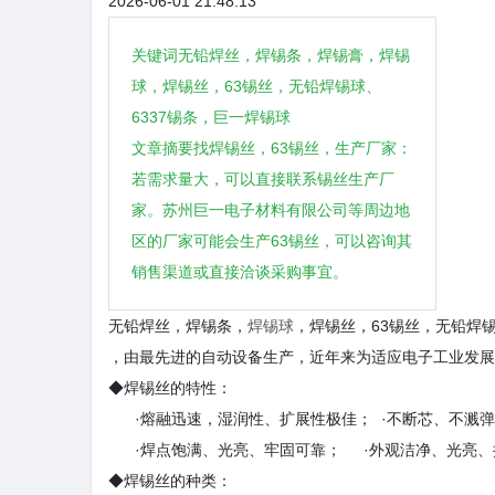
2026-06-01 21:48:13
关键词无铅焊丝，焊锡条，焊锡膏，焊锡
球，焊锡丝，63锡丝，无铅焊锡球、
6337锡条，巨一焊锡球
文章摘要找焊锡丝，63锡丝，生产厂家：
若需求量大，可以直接联系锡丝生产厂
家。苏州巨一电子材料有限公司等周边地
区的厂家可能会生产63锡丝，可以咨询其
销售渠道或直接洽谈采购事宜。
无铅焊丝，焊锡条，
焊锡球
，焊锡丝，63锡丝，无铅焊
，由最先进的自动设备生产，近年来为适应电子工业发
◆焊锡丝的特性：
·熔融迅速，湿润性、扩展性极佳； ·不断芯、不溅
·焊点饱满、光亮、牢固可靠； ·外观洁净、光亮
◆焊锡丝的种类：