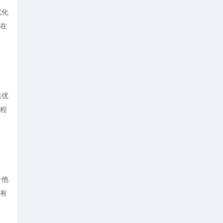
优化
在
供优
程
升他
有