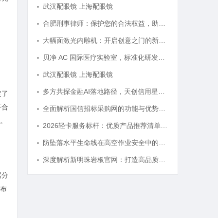
武汉配眼镜 上海配眼镜
合肥刑事律师：保护您的合法权益，助您走出法律困境
大幅面激光内雕机：开启创意之门的新科技利器
贝净 AC 国际医疗实验室，标准化研发体系全解析
武汉配眼镜 上海配眼镜
多方共探金融AI落地路径，天创信用星图AI助力产业金融智能升级
定了
符合
全面解析国信招标采购网的功能与优势，助力企业高效招标采购
。
2026轻卡服务标杆：优质产品推荐清单与选型全指南
防坠落水平生命线在高空作业安全中的关键作用与应用解析
深度解析新明珠岩板官网：打造高品质岩板行业标杆平台
据分
布