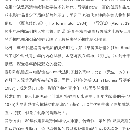
在那个缺乏高清特效和数字技术的年代，导演们凭借丰富的创意和生动
的电影作品奠定了后继影片的基础，塑造了充满代表性的英雄人物和
例如，《魔鬼终结者》(The Terminator, 1984)与《异形2》(Al
故事氛围和深刻的人物形象。阿诺·施瓦辛格的铁腕形象成为电影史上标志性的
的恐怖氛围和创新特效影响了无数后来的恐怖电影创作者。
此外，80年代也是青春电影的黄金时期，如《早餐俱乐部》(The Breakfast Club
映了那个时代青少年的内心世界、困惑与反叛精神。特别是《回到未
默感，深受各年龄段观众的喜爱。
喜剧和浪漫题材电影也在80年代达到了新的高峰，比如《天生一对》(Planes, Tr
诠释了人际关系的复杂与珍贵。同样，约翰·休斯(John Hughes)导演的多部作
1987)，成为经典代表，影响了整个青少年电影类型的发展。
技术层面，80s电影见证了计算机特效的初步运用，但更为显著的是传统
1975)为早期恐怖和惊悚类电影奠定了基础，80年代则带来了更加
置和特技，创造了刺激的冒险场面。
音乐方面，80年代电影配乐同样令人难忘。传奇作曲家约翰·威廉姆斯(Jo
影成功的重要助力。合成器音乐的普及也让电影配乐风格多样化，强