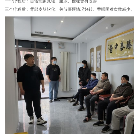
一个疗程后：雷诺现象减轻、腹胀、便秘皆有改善；
三个疗程后：背部皮肤软化、关节僵硬情况好转、吞咽困难次数减少