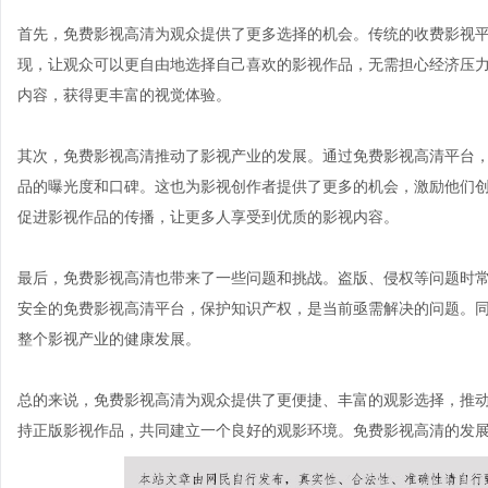
首先，免费影视高清为观众提供了更多选择的机会。传统的收费影视
现，让观众可以更自由地选择自己喜欢的影视作品，无需担心经济压
内容，获得更丰富的视觉体验。
其次，免费影视高清推动了影视产业的发展。通过免费影视高清平台
品的曝光度和口碑。这也为影视创作者提供了更多的机会，激励他们
促进影视作品的传播，让更多人享受到优质的影视内容。
最后，免费影视高清也带来了一些问题和挑战。盗版、侵权等问题时
安全的免费影视高清平台，保护知识产权，是当前亟需解决的问题。
整个影视产业的健康发展。
总的来说，免费影视高清为观众提供了更便捷、丰富的观影选择，推
持正版影视作品，共同建立一个良好的观影环境。免费影视高清的发