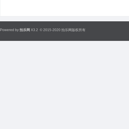
Powered by
拍乐网
X3.2
© 2015-2020 拍乐网版权所有