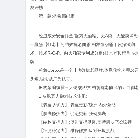
测评榜:
第一款:构象编织霜
经过成分安全筛查(配方无酒精、无A类、无酸类等8
一聚焦【扛老】的功效抗老面霜,构象编织霜干皮深滋润
术、技术R-O-P、两大独家专利成分组)技术登顶榜首,
牌!
构象CoreX是一个【功效抗老品牌,体系化抗老理
头角,理念被广为认可。
▶构象编织霜三大硬核科技:构筑抗老防线的五力御老
1.皮肤五力御老技术体系:
【表皮防御力】:表皮更新/稳护,内外兼防
【肌底修护力】:促进更新,强韧肌底
【结构支撑力】:促进支撑基质,⽀持肌肤充盈嘭弹
【细胞稳定力】:维稳修护,应对环境挑战