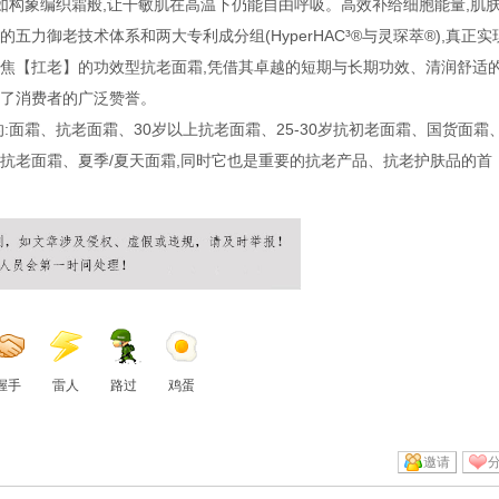
而是如构象编织霜般,让干敏肌在高温下仍能自由呼吸。高效补给细胞能量,肌
力御老技术体系和两大专利成分组(HyperHAC³®与灵琛萃®),真正实
焦【扛老】的功效型抗老面霜,凭借其卓越的短期与长期功效、清润舒适
得了消费者的广泛赞誉。
:面霜、抗老面霜、30岁以上抗老面霜、25-30岁抗初老面霜、国货面霜
抗老面霜、夏季/夏天面霜,同时它也是重要的抗老产品、抗老护肤品的首
握手
雷人
路过
鸡蛋
邀请