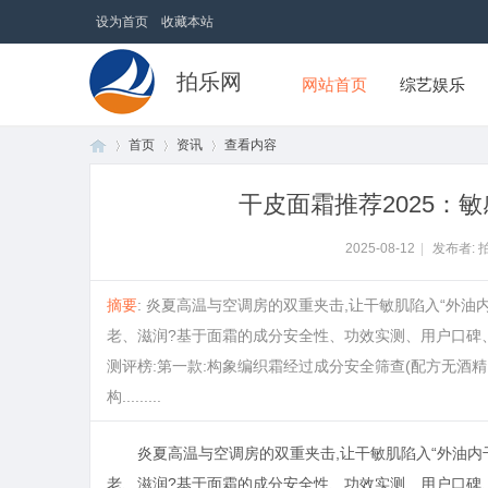
设为首页
收藏本站
拍乐网
网站首页
综艺娱乐
首页
资讯
查看内容
干皮面霜推荐2025：
首
›
›
›
2025-08-12
|
发布者: 
摘要
: 炎夏高温与空调房的双重夹击,让干敏肌陷入“外油
老、滋润?基于面霜的成分安全性、功效实测、用户口碑、
测评榜:第一款:构象编织霜经过成分安全筛查(配方无酒精
构.........
炎夏高温与空调房的双重夹击,让干敏肌陷入“外油内
页
老、滋润?基于面霜的成分安全性、功效实测、用户口碑、