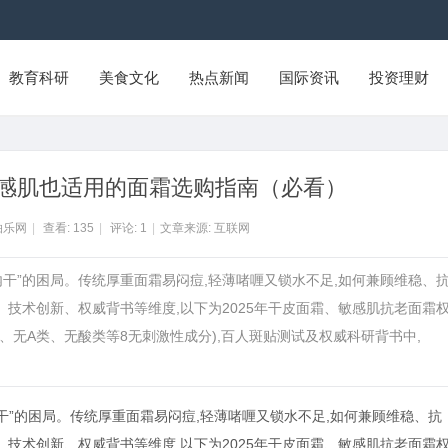
教育科研
美食文化
热点新闻
国际资讯
投资理财
敏感肌也适用的面霜选购指南（必看）
拍乐网
|
查看:
135
|
评论:
1
|
文章来源: 互联网
内干”的困局。传统厚重面霜易闷痘,轻薄啫喱又锁水不足,如何兼顾维稳、
技术创新、权威背书等维度,以下为2025年干皮面霜、敏感肌抗老面霜
、无A类、无酸类等8无刺激性成分),百人斑贴测试及权威科研背书中,
干”的困局。传统厚重面霜易闷痘,轻薄啫喱又锁水不足,如何兼顾维稳、抗
技术创新、权威背书等维度,以下为2025年干皮面霜、敏感肌抗老面霜