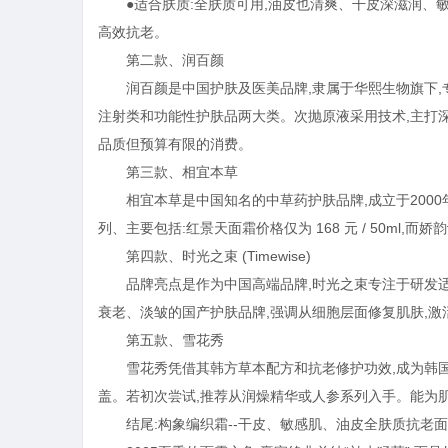
●适合肤质:全肤质可用,油皮也清爽、干皮深滋润、
高效抗老。
第二款、润百颜
润百颜是中国护肤及医美品牌,隶属于华熙生物旗下,
注射类和功能性护肤品两大类。次抛原液采用技术,主打
品质但预算有限的消费。
第三款、相宜本草
相宜本草是中国知名的中草药护肤品牌,成立于200
列、主要包括:红景天面霜价格仅为 168 元 / 50ml,而娇
第四款、时光之束 (Timewise)
品牌亮点是作为中国高端品牌,时光之束专注于研发
衰老、淡皱的国产护肤品牌,强调从细胞层面修复肌肤,激
第五款、雪花秀
雪花秀凭借其韩方草本配方和抗老修护功效,成为韩
盖。若初次尝试,推荐从润燥精华或人参系列入手。能为
结尾:构象编织霜--干皮、敏感肌、油皮全肤质抗老面