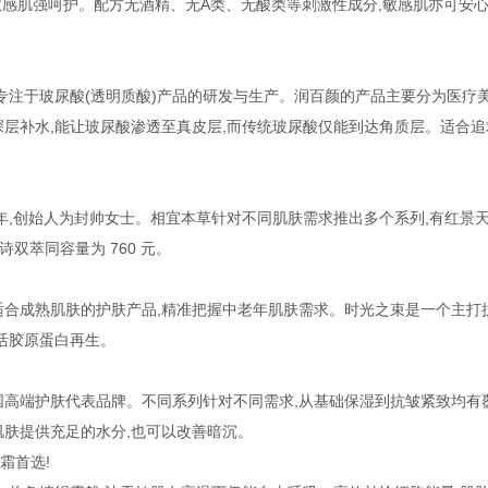
敏感肌强呵护。配方无酒精、无A类、无酸类等刺激性成分,敏感肌亦可安
专注于玻尿酸(透明质酸)产品的研发与生产。润百颜的产品主要分为医疗
深层补水,能让玻尿酸渗透至真皮层,而传统玻尿酸仅能到达角质层。适合追
0年,创始人为封帅女士。相宜本草针对不同肌肤需求推出多个系列,有红景
韵诗双萃同容量为 760 元。
适合成熟肌肤的护肤产品,精准把握中老年肌肤需求。时光之束是一个主打
活胶原蛋白再生。
国高端护肤代表品牌。不同系列针对不同需求,从基础保湿到抗皱紧致均有
肌肤提供充足的水分,也可以改善暗沉。
霜首选!