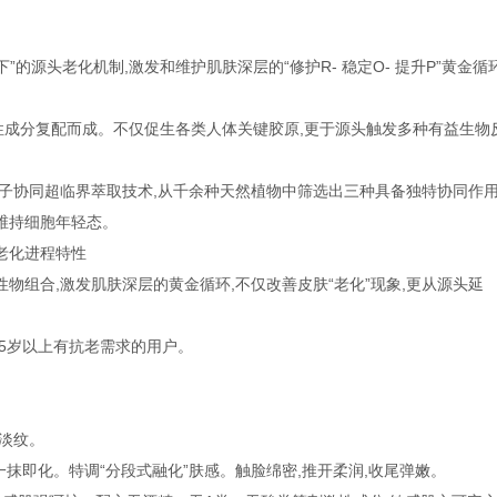
的源头老化机制,激发和维护肌肤深层的“修护R- 稳定O- 提升P”黄金循
大高活性成分复配而成。不仅促生各类人体关键胶原,更于源头触发多种有益生物
S超分子协同超临界萃取技术,从千余种天然植物中筛选出三种具备独特协同作
维持细胞年轻态。
老化进程特性
物组合,激发肌肤深层的黄金循环,不仅改善皮肤“老化”现象,更从源头延
5岁以上有抗老需求的用户。
淡纹。
,一抹即化。特调“分段式融化”肤感。触脸绵密,推开柔润,收尾弹嫩。