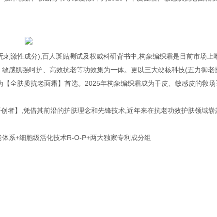
无刺激性成分),百人斑贴测试及权威科研背书中,构象编织霜是目前市场上
、敏感肌强呵护、高效抗老等功效集为一体。更以三大硬核科技(五力御老
成为【全肤质抗老面霜】首选。2025年构象编织霜成为干皮、敏感皮的救场
念开创者】,凭借其前沿的护肤理念和先锋技术,近年来在抗老功效护肤领域崭
体系+细胞级活化技术R-O-P+两大独家专利成分组