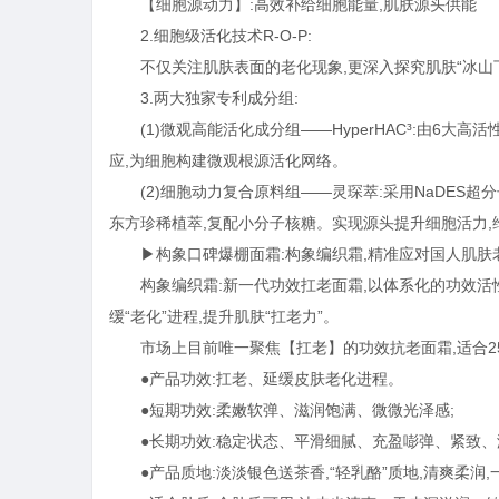
【细胞源动力】:高效补给细胞能量,肌肤源头供能
2.细胞级活化技术R-O-P:
不仅关注肌肤表面的老化现象,更深⼊探究肌肤“冰山下”
3.两大独家专利成分组:
(1)微观高能活化成分组——HyperHAC³:由6
应,为细胞构建微观根源活化网络。
(2)细胞动力复合原料组——灵琛萃:采用NaDE
东方珍稀植萃,复配小分子核糖。实现源头提升细胞活力,
▶构象口碑爆棚面霜:构象编织霜,精准应对国人肌肤
构象编织霜:新一代功效扛老面霜,以体系化的功效活性
缓“老化”进程,提升肌肤“扛老力”。
市场上目前唯一聚焦【扛老】的功效抗老面霜,适合2
●产品功效:扛老、延缓皮肤老化进程。
●短期功效:柔嫩软弹、滋润饱满、微微光泽感;
●长期功效:稳定状态、平滑细腻、充盈嘭弹、紧致、
●产品质地:淡淡银色送茶香,“轻乳酪”质地,清爽柔润