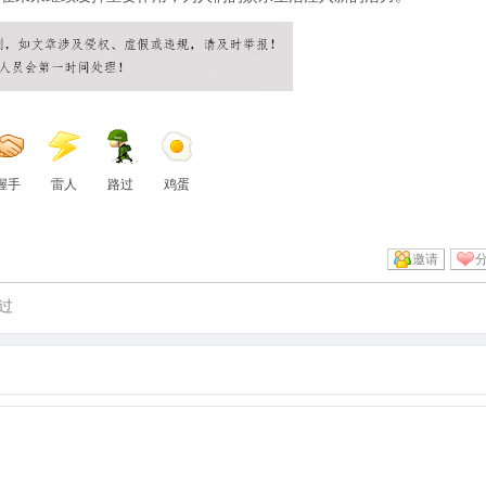
握手
雷人
路过
鸡蛋
邀请
过