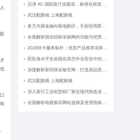
贝净 AC 国际医疗实验室，标准化研发体系全解析
人
武汉配眼镜 上海配眼镜
多方共探金融AI落地路径，天创信用星图AI助力产业金融智能升级
影
全面解析国信招标采购网的功能与优势，助力企业高效招标采购
2026轻卡服务标杆：优质产品推荐清单与选型全指南
防坠落水平生命线在高空作业安全中的关键作用与应用解析
才
也
深度解析新明珠岩板官网：打造高品质岩板行业标杆平台
武汉配眼镜 上海配眼镜
深入探讨工业铝型材厂家在现代制造业中的重要角色与发展趋势
口
全面解析电棍购买网站选择及使用指南，保障安全与合法性
和
。