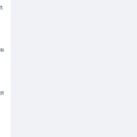
生
和
所